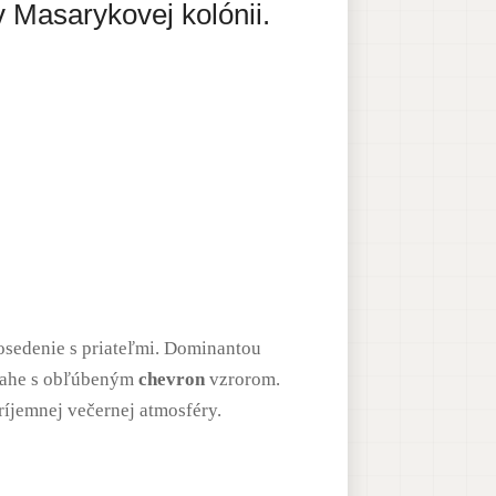
 Masarykovej kolónii.
posedenie s priateľmi. Dominantou
dlahe s obľúbeným
chevron
vzrorom.
íjemnej večernej atmosféry.