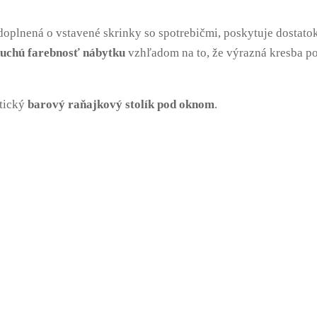
oplnená o vstavené skrinky so spotrebičmi, poskytuje dostatok
uchú farebnosť nábytku
vzhľadom na to, že výrazná kresba p
ktický
barový raňajkový stolík pod oknom
.