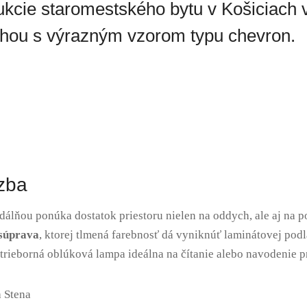
ukcie staromestského bytu v Košiciach v
ahou s výrazným vzorom typu chevron.
izba
dálňou ponúka dostatok priestoru nielen na oddych, ale aj na 
 súprava
, ktorej tlmená farebnosť dá vyniknúť laminátovej po
ieborná oblúková lampa ideálna na čítanie alebo navodenie pr