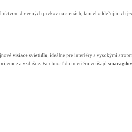
redníctvom drevených prvkov na stenách, lamiel oddeľujúcich je
ajnové
visiace svietidlo
, ideálne pre interiéry s vysokými strop
 príjemne a vzdušne. Farebnosť do interiéru vnášajú
smaragdovo