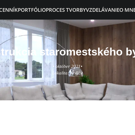
 CENNÍK
PORTFÓLIO
PROCES TVORBY
VZDELÁVANIE
O MN
trukcia staromestského b
• október 2021•
Lokalita: Košice