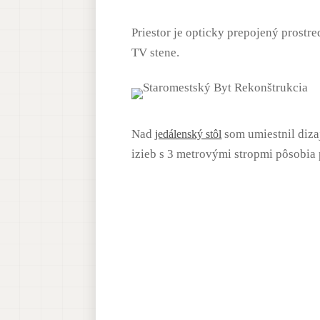
Priestor je opticky prepojený prost
TV stene.
Nad
som umiestnil diz
jedálenský stôl
izieb s 3 metrovými stropmi pôsobia