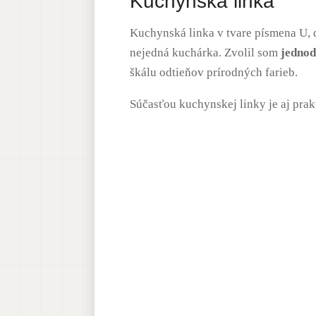
Kuchynská linka
Kuchynská linka v tvare písmena U, d
nejedná kuchárka. Zvolil som
jednod
škálu odtieňov prírodných farieb.
Súčasťou kuchynskej linky je aj pra