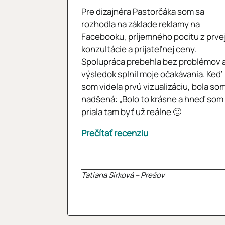
Pre dizajnéra Pastorčáka som sa
rozhodla na základe reklamy na
Facebooku, príjemného pocitu z prve
konzultácie a prijateľnej ceny.
Spolupráca prebehla bez problémov 
výsledok splnil moje očakávania. Keď
som videla prvú vizualizáciu, bola so
nadšená: „Bolo to krásne a hneď som 
priala tam byť už reálne 🙂
Prečítať recenziu
Tatiana Sirková – Prešov