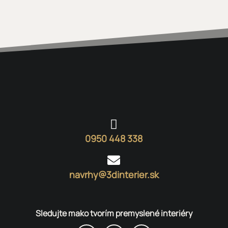

0950 448 338

navrhy@3dinterier.sk
Sledujte mako tvorím premyslené interiéry