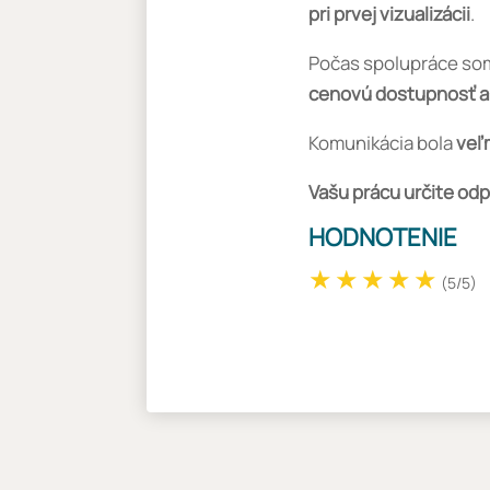
pri prvej vizualizácii
.
Počas spolupráce so
cenovú dostupnosť a
Komunikácia bola
veľ
Vašu prácu určite od
HODNOTENIE
(5/5)