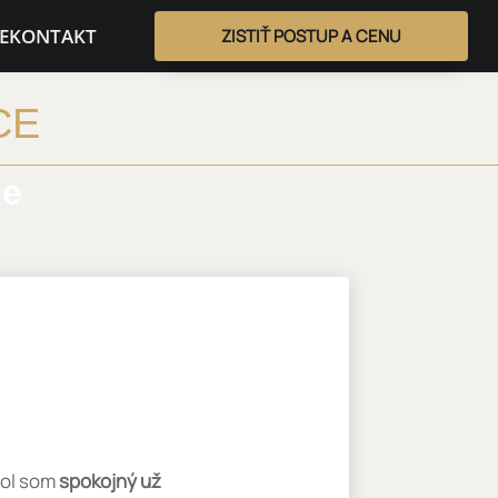
E
KONTAKT
ZISTIŤ POSTUP A CENU
CE
ie
bol som
spokojný už