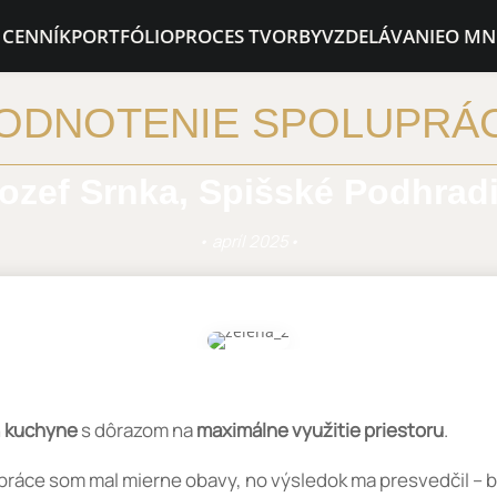
 CENNÍK
PORTFÓLIO
PROCES TVORBY
VZDELÁVANIE
O MN
ODNOTENIE SPOLUPRÁ
ozef Srnka, Spišské Podhrad
• apríl 2025•
h
kuchyne
s dôrazom na
maximálne využitie priestoru
.
práce som mal mierne obavy, no výsledok ma presvedčil – 