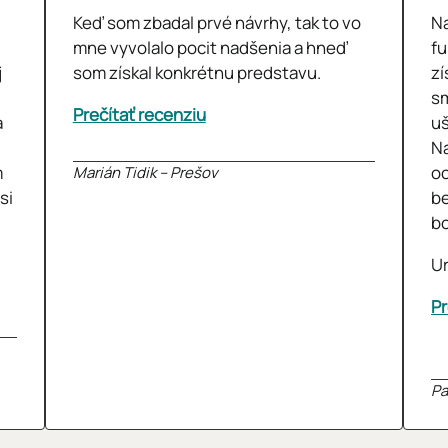
Keď som zbadal prvé návrhy, tak to vo
Na
mne vyvolalo pocit nadšenia a hneď
fu
j
som získal konkrétnu predstavu.
zí
sm
Prečítať recenziu
a
uš
Na
m
oc
Marián Tidik – Prešov
si
b
bo
Ur
Pr
Pa