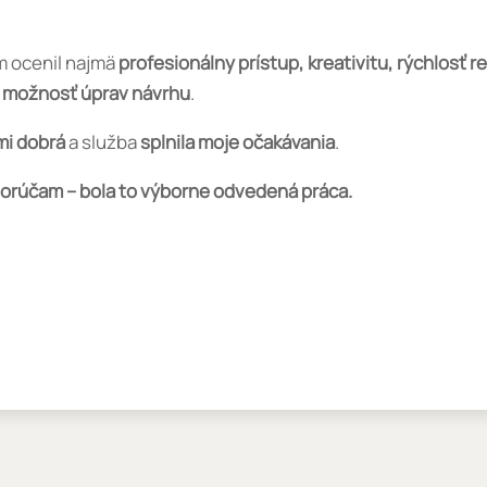
m ocenil najmä
profesionálny prístup, kreativitu, rýchlosť r
 možnosť úprav návrhu
.
mi dobrá
a služba
splnila moje očakávania
.
porúčam – bola to výborne odvedená práca.