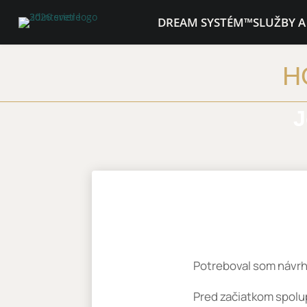
DREAM SYSTÉM™
SLUŽBY A
H
J
Potreboval som návr
Pred začiatkom spolu