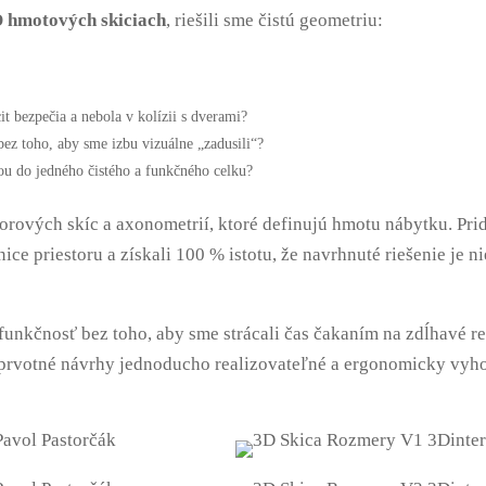
 hmotových skiciach
, riešili sme čistú geometriu:
t bezpečia a nebola v kolízii s dverami?
ez toho, aby sme izbu vizuálne „zadusili“?
ou do jedného čistého a funkčného celku?
storových skíc a axonometrií, ktoré definujú hmotu nábytku
. Pr
ce priestoru a získali 100 % istotu, že navrhnuté riešenie je n
 funkčnosť bez toho, aby sme strácali čas čakaním na zdĺhavé r
už prvotné návrhy jednoducho realizovateľné a ergonomicky vyho