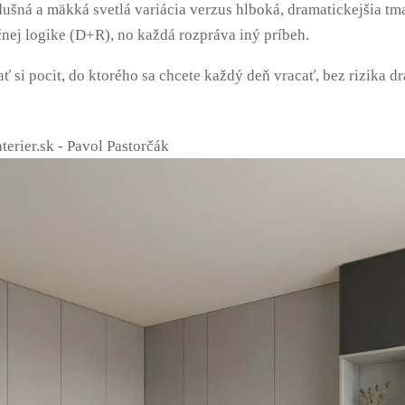
ušná a mäkká svetlá variácia verzus hlboká, dramatickejšia tma
nej logike (D+R), no každá rozpráva iný príbeh.
si pocit, do ktorého sa chcete každý deň vracať, bez rizika dr