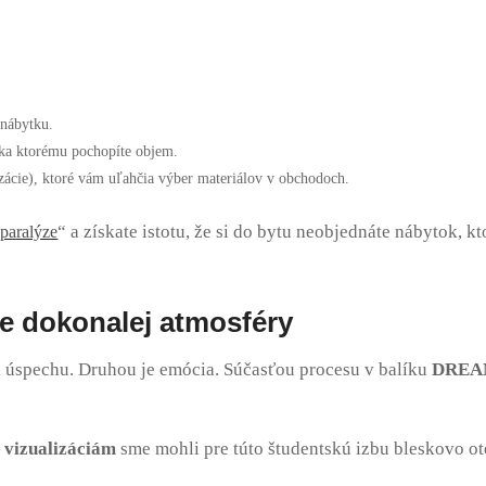
 nábytku
.
aka ktorému pochopíte objem
.
ácie), ktoré vám uľahčia výber materiálov v obchodoch
.
“
a získate istotu, že si do bytu neobjednáte nábytok, kt
 paralýze
ie dokonalej atmosféry
ca úspechu. Druhou je emócia. Súčasťou procesu v balíku
DREA
vizualizáciám
sme mohli pre túto študentskú izbu bleskovo ot