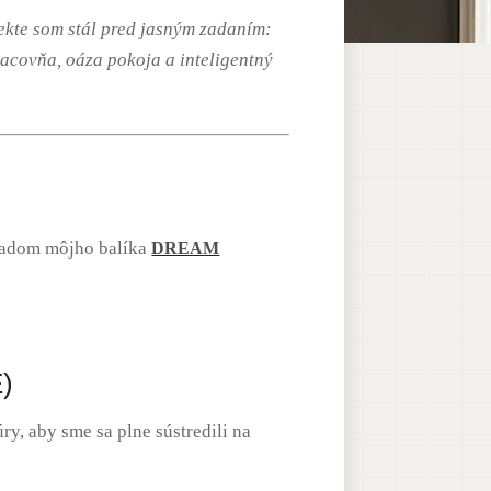
ekte som stál pred jasným zadaním:
acovňa, oáza pokoja a inteligentný
ákladom môjho balíka
DREAM
E)
ry, aby sme sa plne sústredili na