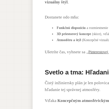
vizuálny štýl
.
Dostanete odo mňa:
Funkčnú dispozíciu
a rozmiestnenie
3D priestorový koncept
(skice), vď
Atmosféru a štýl
(Koncepčné vizualiz
Ušetríte čas, vyhnete sa „
Pinterestovej
Svetlo a tma: Hľadan
Čistý inžiniersky plán je len polovi
hľadanie tej správnej atmosféry.
Vďaka
Koncepčným atmosférickým 