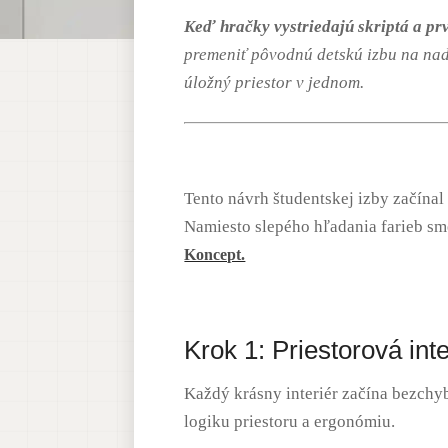
Keď hračky vystriedajú skriptá a prv
premeniť pôvodnú detskú izbu na nad
úložný priestor v jednom.
Tento návrh študentskej izby začínal
Namiesto slepého hľadania farieb sme
Koncept.
Krok 1: Priestorová int
Každý krásny interiér začína bezch
logiku priestoru a ergonómiu
.