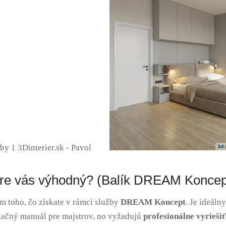
p pre vás výhodný? (Balík DREAM Koncep
m toho, čo získate v rámci služby
DREAM Koncept
.
Je ideálny
izačný manuál pre majstrov, no vyžadujú
profesionálne vyrieši