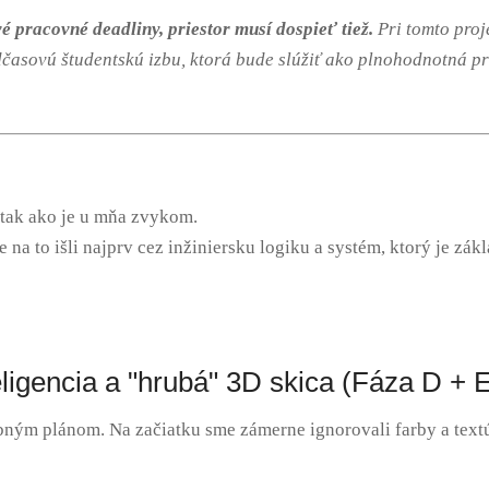
é pracovné deadliny, priestor musí dospieť tiež.
Pri tomto proj
časovú študentskú izbu, ktorá bude slúžiť ako plnohodnotná pr
 tak ako je u mňa zvykom.
 na to išli najprv cez inžiniersku logiku a systém, ktorý je z
eligencia a "hrubá" 3D skica (Fáza D + 
ybným plánom.
Na začiatku sme zámerne ignorovali farby a textú