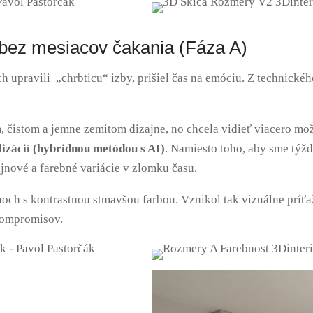
a bez mesiacov čakania (Fáza A)
h upravili „chrbticu“ izby, prišiel čas na emóciu.
Z technickéh
 čistom a jemne zemitom dizajne, no chcela vidieť viacero mo
izácií (hybridnou metódou s AI)
.
Namiesto toho, aby sme týžd
zajnové a farebné variácie v zlomku času
.
noch s kontrastnou stmavšou farbou.
Vznikol tak vizuálne príťa
 kompromisov
.