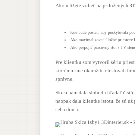
Ako môžete vidieť na priložených
3D
Kde bude posteľ, aby poskytovala poci
Ako maximalizovať úložné priestory b
Ako prepojiť pracovný stôl s TV sten
Pre klientku som vytvoril sériu prie
ktorému sme okamžite otestovali hrani
správne.
Skica nám dala slobodu hľadať čistú
naopak dala klientke istotu, že sú 
seba doma.