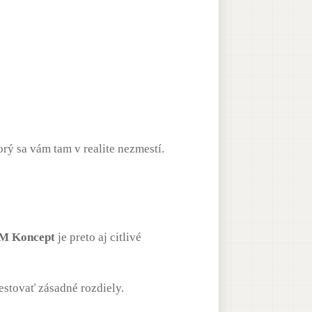
orý sa vám tam v realite nezmestí.
M Koncept
je preto aj citlivé
estovať zásadné rozdiely.