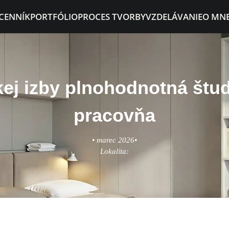
 CENNÍK
PORTFÓLIO
PROCES TVORBY
VZDELÁVANIE
O MN
kej izby plnohodnotná štu
pracovňa
• marec 2026•
Lokalita: