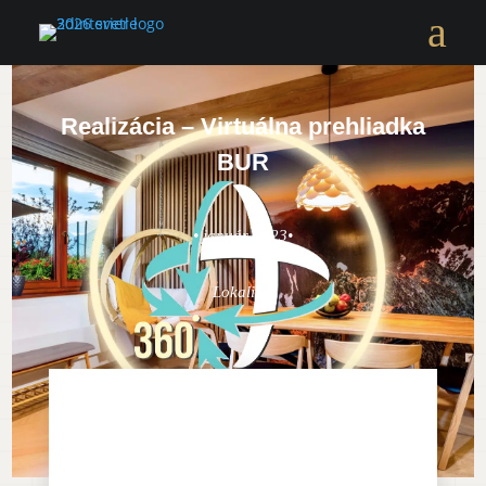
a
Realizácia – Virtuálna prehliadka
BUR
• január 2023•
Lokalita: