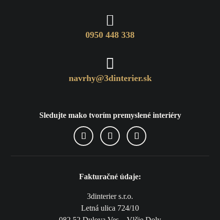

0950 448 338

navrhy@3dinterier.sk
Sledujte mako tvorím premyslené interiéry
Fakturačné údaje:
3dinterier s.r.o.
Letná ulica 724/10
082 52 Dulova Ves – Vlčie Doly