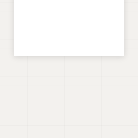
výberom balíka, ktorý naplní vaše
očakávania.