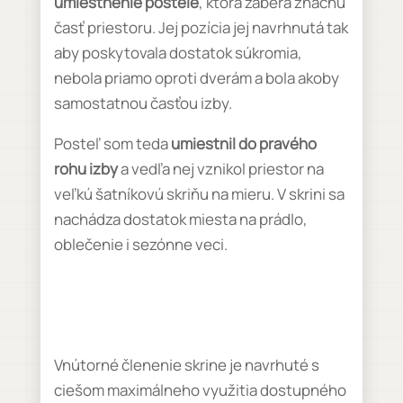
umiestnenie postele
, ktorá zaberá značnú
časť priestoru. Jej pozícia jej navrhnutá tak
aby poskytovala dostatok súkromia,
nebola priamo oproti dverám a bola akoby
samostatnou časťou izby.
Posteľ som teda
umiestnil do pravého
rohu izby
a vedľa nej vznikol priestor na
veľkú šatníkovú skriňu na mieru. V skrini sa
nachádza dostatok miesta na prádlo,
oblečenie i sezónne veci.
Vnútorné členenie skrine je navrhuté s
ciešom maximálneho využitia dostupného