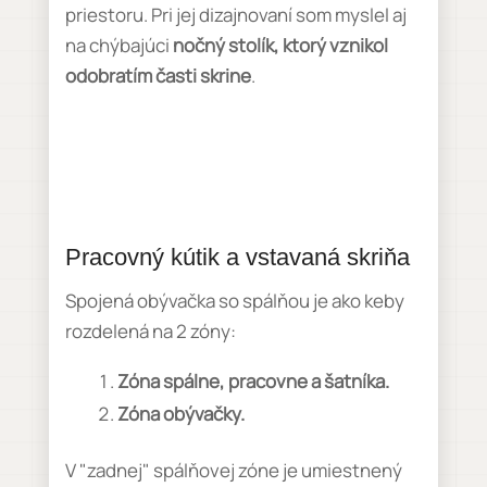
priestoru. Pri jej dizajnovaní som myslel aj
na chýbajúci
nočný stolík, ktorý vznikol
odobratím časti skrine
.
Pracovný kútik a vstavaná skriňa
Spojená obývačka so spálňou je ako keby
rozdelená na 2 zóny:
Zóna spálne, pracovne a šatníka.
Zóna obývačky.
V "zadnej" spálňovej zóne je umiestnený