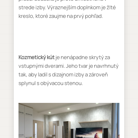
strede izby. Výraznejším doplnkom je žlté
kreslo, ktoré zaujme na prvý pohľad.
Kozmetický kút
je nenápadne skrytý za
vstupnými dverami. Jeho tvar je navrhnutý
tak, aby ladil s dizajnom izby a zároveň
splynul s obývacou stenou.