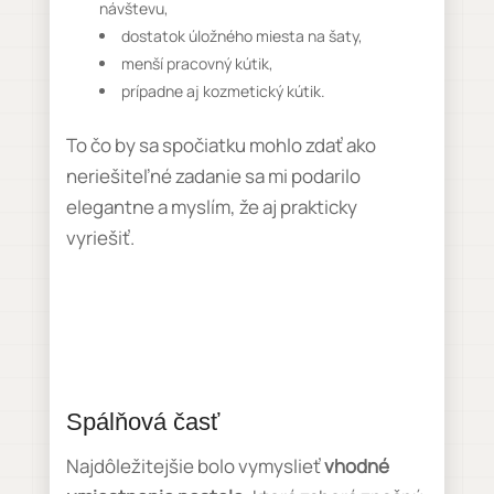
návštevu,
dostatok úložného miesta na šaty,
menší pracovný kútik,
prípadne aj kozmetický kútik.
To čo by sa spočiatku mohlo zdať ako
neriešiteľné zadanie sa mi podarilo
elegantne a myslím, že aj prakticky
vyriešiť.
Spálňová časť
Najdôležitejšie bolo vymyslieť
vhodné