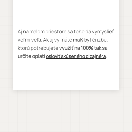
Aj na malom priestore sa toho dá vymyslieť
veľmi veľa. Ak aj vy máte
či izbu,
malý byt
ktorú potrebujete
využiť na 100% tak sa
určite oplatí
.
osloviť skúseného dizajnéra