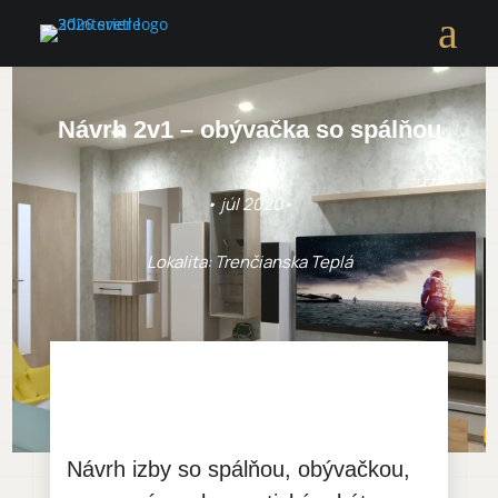
a
Návrh 2v1 – obývačka so spálňou
• júl 2020•
Lokalita: Trenčianska Teplá
Návrh izby so spálňou, obývačkou,