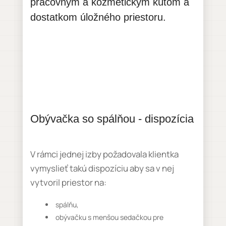
pracovným a kozmetickým kútom a
dostatkom úložného priestoru.
Obývačka so spálňou - dispozícia
V rámci jednej izby požadovala klientka
vymyslieť takú dispozíciu aby sa v nej
vytvoril priestor na:
spálňu,
obývačku s menšou sedačkou pre