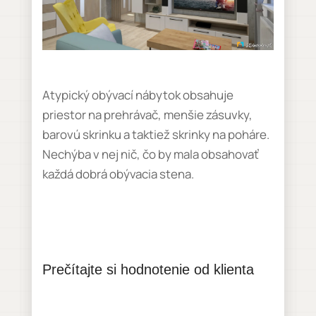
Atypický obývací nábytok obsahuje
priestor na prehrávač, menšie zásuvky,
barovú skrinku a taktiež skrinky na poháre.
Nechýba v nej nič, čo by mala obsahovať
každá dobrá obývacia stena.
Prečítajte si hodnotenie od klienta