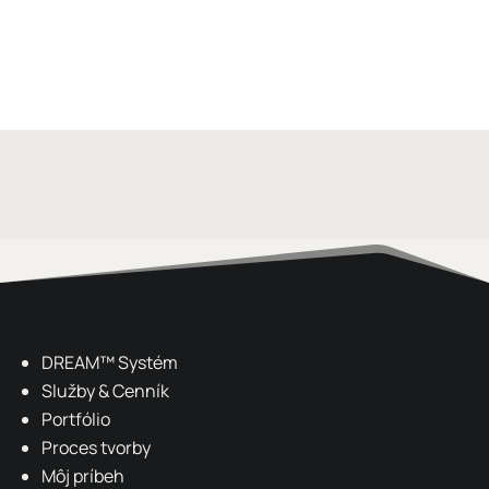
Sledovať na Instagrame
DREAM
™ Systém
Služby & Cenník
Portfólio
Proces tvorby
Môj príbeh