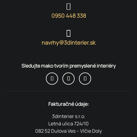

0950 448 338

navrhy@3dinterier.sk
Sledujte mako tvorím premyslené interiéry
Fakturačné údaje:
3dinterier s.r.o.
Letná ulica 724/10
082 52 Dulova Ves – Vlčie Doly