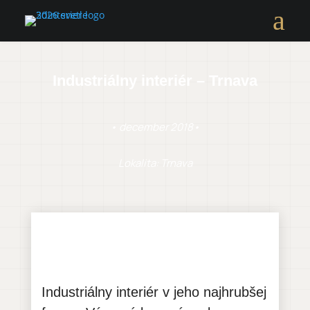
a
Industriálny interiér – Trnava
• december 2018•
Lokalita: Trnava
Industriálny interiér v jeho najhrubšej