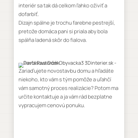
interiér sa tak dá celkom ľahko oživiť a
dofarbiť.
Dizajn spálne je trochu farebne pestrejší,
pretože domáca pani si priala aby bola
spálňa ladená skôr do fialova.
Zariaďujete novostavbu domu a hľadáte
niekoho, kto vám s tým pomôže a uľahčí
vám samotný proces realizácie? Potom ma
určite kontaktuje a ja vám rád bezplatne
vypracujem cenovú ponuku.