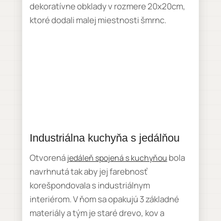
dekoratívne obklady v rozmere 20x20cm,
ktoré dodali malej miestnosti šmrnc.
Industriálna kuchyňa s jedálňou
Otvorená
bola
jedáleň spojená s kuchyňou
navrhnutá tak aby jej farebnosť
korešpondovala s industriálnym
interiérom. V ňom sa opakujú 3 základné
materiály a tým je staré drevo, kov a