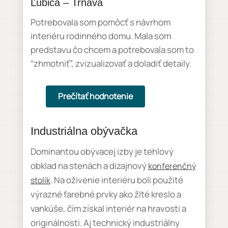
Ľubica – Trnava
Potrebovala som pomôcť s návrhom
interiéru rodinného domu. Mala som
predstavu čo chcem a potrebovala som to
“zhmotniť”, zvizualizovať a doladiť detaily.
Prečítať hodnotenie
Industriálna obývačka
Dominantou obývacej izby je tehlový
obklad na stenách a dizajnový
konferenčný
. Na oživenie interiéru boli použité
stolík
výrazné farebné prvky ako žlté kreslo a
vankúše, čím získal interiér na hravosti a
originálnosti. Aj technický industriálny