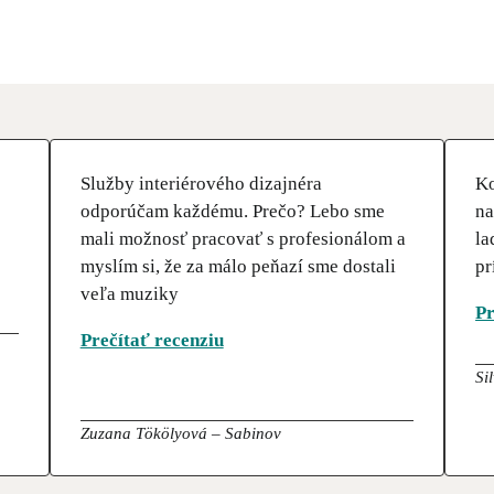
Služby interiérového dizajnéra
Ko
odporúčam každému. Prečo? Lebo sme
na
mali možnosť pracovať s profesionálom a
la
myslím si, že za málo peňazí sme dostali
pr
veľa muziky
Pr
Prečítať recenziu
Si
Zuzana Tökölyová – Sabinov