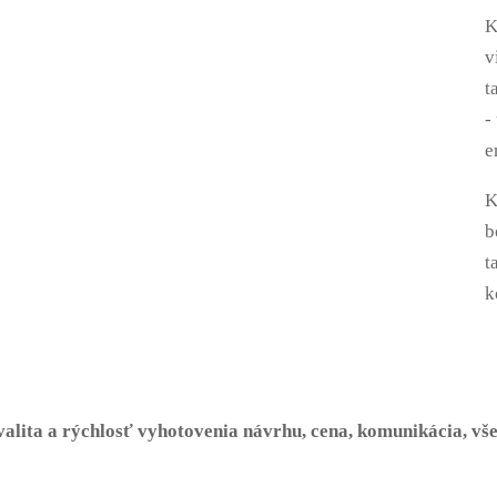
K
v
t
-
e
K
b
t
k
alita a rýchlosť vyhotovenia návrhu, cena, komunikácia, vš