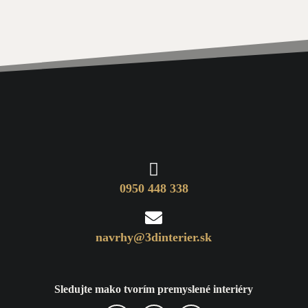

0950 448 338

navrhy@3dinterier.sk
Sledujte mako tvorím premyslené interiéry