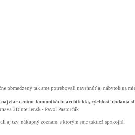
o
čne obmedzený tak sme potrebovali navrhnúť aj nábytok na mie
najviac ceníme komunikáciu architekta, rýchlosť dodania sl
ali aj tzv. nákupný zoznam, s ktorým sme taktiež spokojní.