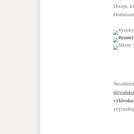
Dizajn, k
Dominant
Neoddelit
drevodeko
výklenku
zvýrazňu