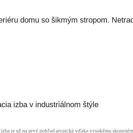
teriéru domu so šikmým stropom. Netra
cia izba v industriálnom štýle
 izba je už na prvý pohľad atypická vďaka vysokému skoseném