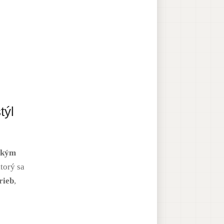
týl
nským
torý sa
rieb
,