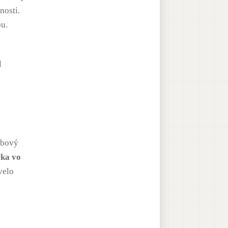
nosti.
u.
dubový
rka vo
velo