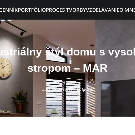
 CENNÍK
PORTFÓLIO
PROCES TVORBY
VZDELÁVANIE
O MN
ustriálny štýl domu s vys
stropom – MAR
• júl 2022•
Lokalita: Prešov - Šalgovík