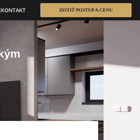
E
KONTAKT
ZISTIŤ POSTUP A CENU
okým