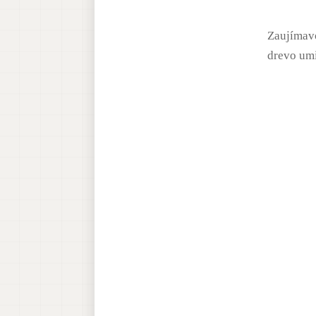
Zaujímavo
drevo umi