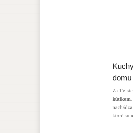
Kuchy
domu
Za TV st
kútikom
.
nachádza 
ktoré sú 