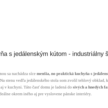
ňa s jedálenským kútom - industriálny š
enou sa nachádza síce
menšia, no praktická kuchyňa s jedále
 Na stenu vedľa jedálenského stola som zvolil tehlový obklad, k
aj v kuchyni. Táto časť domu je ladená do
sivých a hnedých fa
ideálne okrem iného aj pre vyslovene pánske interiéry.