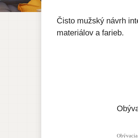
Čisto mužský návrh in
materiálov a farieb.
Obýva
Obývacia