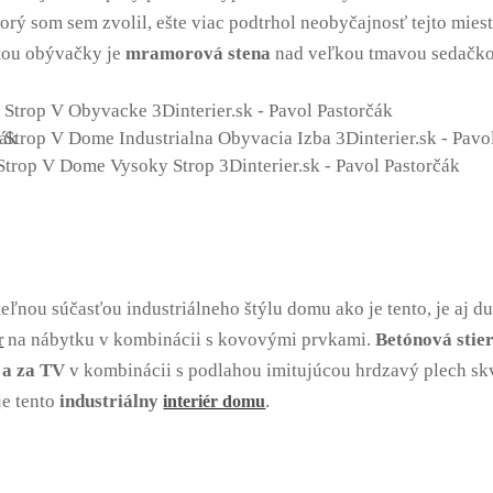
torý som sem zvolil, ešte viac podtrhol neobyčajnosť tejto miest
ou obývačky je
mramorová stena
nad veľkou tmavou sedačko
eľnou súčasťou industriálneho štýlu domu ako je tento, je aj 
na nábytku v kombinácii s kovovými prvkami.
Betónová stie
r
 a za TV
v kombinácii s podlahou imitujúcou hrdzavý plech sk
je tento
industriálny
.
interiér domu